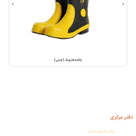
چکمه هارویک (چینی)
دفتر مرکزی
آدرس: تهران، حسن آباد، پاساژ فجر، طبقه دوم، پلاک 209
واتس آپ:
09335860768