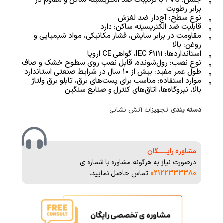
جنس: PVC با ترکیبات ضد الکتریسیته ساکن و مقاوم در
برابر رطوبت
نوع سطح: آج‌دار ضد لغزش
قابلیت ضد الکتریسیته ساکن: دارد
مقاومت در برابر سایش، فشار مکانیکی، مواد شیمیایی و
روغن: بالا
استانداردها: IEC 61111، گواهی CE اروپا
نوع نصب: رول‌شونده، قابل نصب روی سطوح خشک و صاف
طول عمر مفید: بیش از ۱۰ سال در شرایط صنعتی استاندارد
موارد استفاده: مناسب برای پست‌های برق، تابلو برق ولتاژ
بالا، نیروگاه‌ها، اتاق‌های کنترل و صنایع سنگین
دسته بندی
تجهیزات آتش نشانی
مشاوره رایــــــگان
درصورت نیاز به هرگونه مشاوره با شماره ی
02122333380
تماس حاصل نمایید.