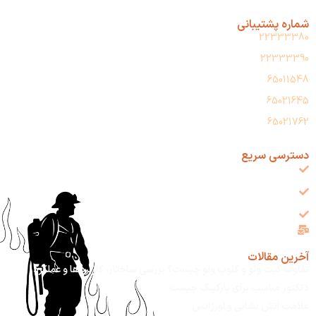
شماره پشتیبانی
22333380
22333390
65011548
65021645
65021762
دسترسی سریع
فروشگاه
مقالات
ارتباط باما
info@imensatrap.com
آخرین مقالات
تفاوت گیت ولو و گلوب ولو چیست؟ بررسی ساختار، کاربردها و عملکرد
دتکتور مناسب برای پارکینگ چیست
علامت آتش نشانی و اورژانس