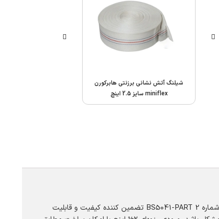
شیلنگ آتش نشانی برزنتی هابرکورن
مانیتور ثابت آب و فوم آتش ن
miniflex سایز 2.5 اینچ
TR-MW6
طراحی این شیر زمینی با هدف ارائه عملکرد دقیق و ایمن در سیستم‌های تجهیزات آتش نشانی انجام شده است. تطابق کامل با استاندارد شماره BS5041-PART 2 تضمین‌ کننده کیفیت و قابلیت