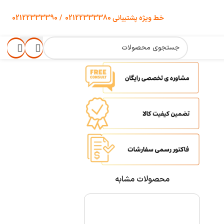
خط ویژه پشتیبانی
02122333380
/
02122333390
محصولات مشابه