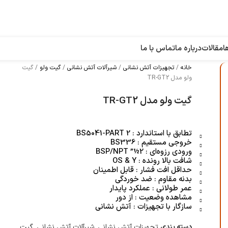
ا
مقالات
درباره ما
تماس با ما
خانه
تجهیزات آتش نشانی
شیرآلات آتش نشانی
گیت ولو
گیت
ولو مدل TR-GT2
گیت ولو مدل TR-GT2
تطابق با استاندارد : BS5041-PART 2
خروجی مستقیم : BS336
ورودی رزوه‌ای : 2½” BSP/NPT
شافت بالا رونده : OS & Y
حداقل افت فشار : قابل اطمینان
بدنه مقاوم : ضد خوردگی
عمر طولانی : عملکرد پایدار
مشاهده وضعیت : از دور
سازگار با تجهیزات : آتش نشانی
دسته بندی
تجهیزات آتش نشانی
,
شیرآلات آتش نشانی
,
گیت