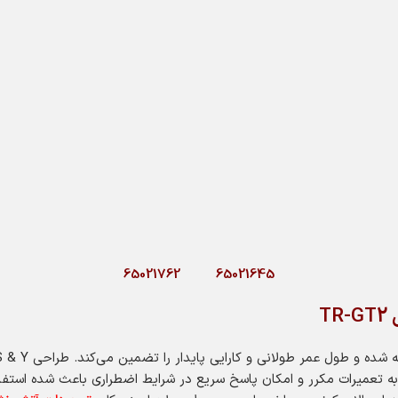
65021762
65021645
T