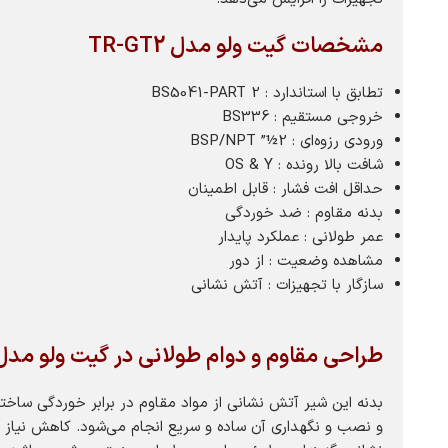
مشخصات گیت ولو مدل TR-GT2
تطابق با استاندارد : BS5041-PART 2
خروجی مستقیم : BS336
ورودی رزوه‌ای : 2½” BSP/NPT
شافت بالا رونده : OS & Y
حداقل افت فشار : قابل اطمینان
بدنه مقاوم : ضد خوردگی
عمر طولانی : عملکرد پایدار
مشاهده وضعیت : از دور
سازگار با تجهیزات : آتش نشانی
طراحی مقاوم و دوام طولانی در گیت ولو مدل R-GT2