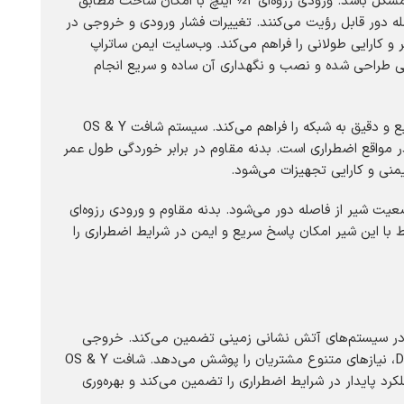
اطمینان در شرایط عملیاتی است. خروجی مستقیم مطابق با استاندارد BS336 باعث می‌شود اتصال به شبکه آتش نشانی سریع و بدون مشکل باشد. ورودی رزوه‌ای ۲½ اینچ با امکان ساخت مطابق
افت و شیر فلکه بالا رونده OS & Y وضعیت باز بودن شیر را از فاصله دور قابل رؤیت می‌کنند. تغییرات فشار ورودی و خروجی در
 و کارایی طولانی را فراهم می‌کند. وب‌سایت ایمن ساتراپ
ستفاده در انواع سیستم‌های آتش نشانی زمینی طراحی شده و نصب و نگهداری آن ساده و سریع انجام
را تضمین می‌کند. سازگاری با خروجی استاندارد BS336 و ورودی رزوه‌ای ۲½ اینچ امکان اتصال سریع و دقیق به شبکه را فراهم می‌کند. سیستم شافت OS & Y
در مواقع اضطراری است. بدنه مقاوم در برابر خوردگی طول عمر
نی و کارایی تجهیزات می‌شود.
ا توجه به استانداردهای بین‌ المللی تضمین شده است. طراحی OS & Y باعث مشاهده وضعیت شیر از فاصله دور می‌شود. بدنه مقاوم و ورودی رزوه‌ای
که‌های مرتبط با این شیر امکان پاسخ سریع و ایمن در شرایط اضطراری را
 BS5041-PART 2 را فراهم کند که عملکرد ایمن و مطمئن در سیستم‌های آتش نشانی زمینی تضمین می‌کند. خروجی
مستقیم مطابق با BS336 امکان اتصال سریع و بدون مشکل به شبکه را فراهم کرده و ورودی رزوه‌ای ۲½ اینچ با استانداردهای ANSI و DIN، نیازهای متنوع مشتریان را پوشش می‌دهد. شافت OS & Y
کرد پایدار در شرایط اضطراری را تضمین می‌کند و بهره‌وری