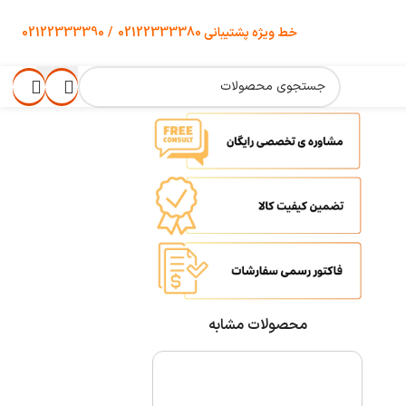
خط ویژه پشتیبانی
02122333380
/
02122333390
محصولات مشابه