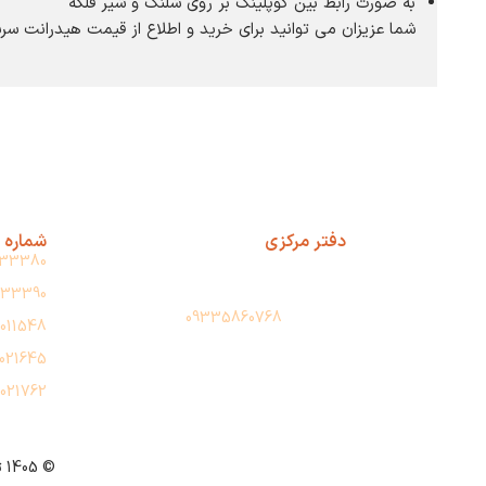
به صورت رابط بین کوپلینگ بر روی شلنگ و شیر فلکه
شما عزیزان می توانید برای خرید و اطلاع از قیمت هیدرانت سرش
دفتر مرکزی
شماره 
آدرس: تهران، حسن آباد، پاساژ فجر، طبقه
33380
دوم، پلاک 209
33390
واتس آپ:
09335860768
011548
021645
021762
© 1405 تمامی حقوق برای اطفاصنعت ساتراپ محفوظ است. طراحی و سئو توسط شرکت