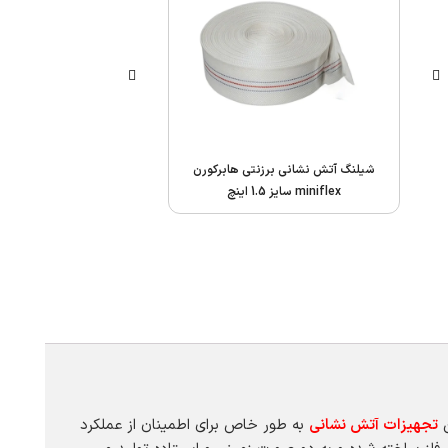
شیلنگ آتش نشانی برزنتی هابرکورن
اینداکتور کف ساز Awg
miniflex سایز 1.5 اینچ
ن
تجهیزات آتش نشانی
به طور خاص برای اطمینان از عملکرد