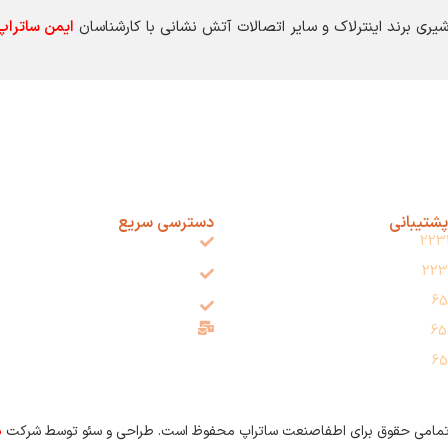
یری برند اینترلاک و سایر اتصالات آتش نشانی با کارشناسان
ایمن ساتراپ
پشتیبانی
دسترسی سریع
223
فروشگاه
223
مقالات
65
ارتباط باما
info@imensatrap.com
65
65
د