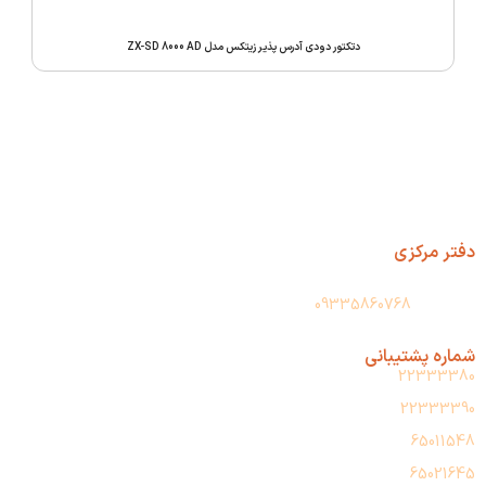
دتکتور دودی آدرس‌ پذیر زیتکس مدل ZX-SD 8000 AD
دفتر مرکزی
آدرس: تهران، حسن آباد، پاساژ فجر، طبقه دوم، پلاک 209
واتس آپ:
09335860768
شماره پشتیبانی
22333380
22333390
65011548
65021645