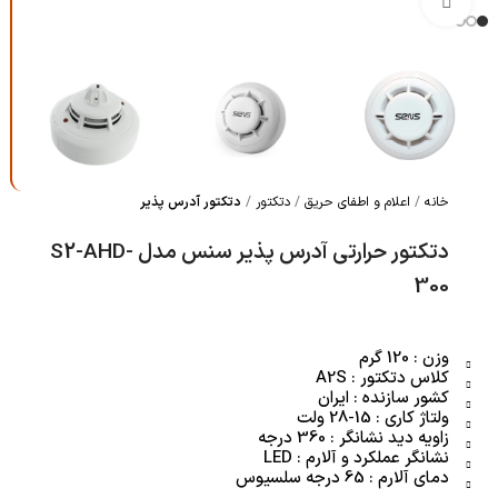
بزرگنمایی تصویر
خانه
اعلام و اطفای حریق
دتکتور
دتکتور آدرس پذیر
دتکتور حرارتی آدرس پذیر سنس مدل S2-AHD-
300
وزن : 120 گرم
کلاس دتکتور : A2S
کشور سازنده : ایران
ولتاژ کاری : 15-28 ولت
زاویه دید نشانگر : 360 درجه
نشانگر عملکرد و آلارم : LED
دمای آلارم : 65 درجه سلسیوس