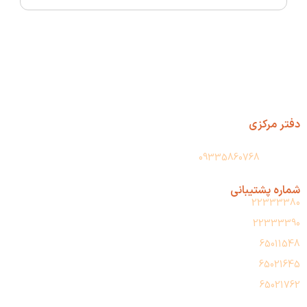
دفتر مرکزی
آدرس: تهران، حسن آباد، پاساژ فجر، طبقه دوم، پلاک 209
واتس آپ:
09335860768
شماره پشتیبانی
22333380
22333390
65011548
65021645
65021762