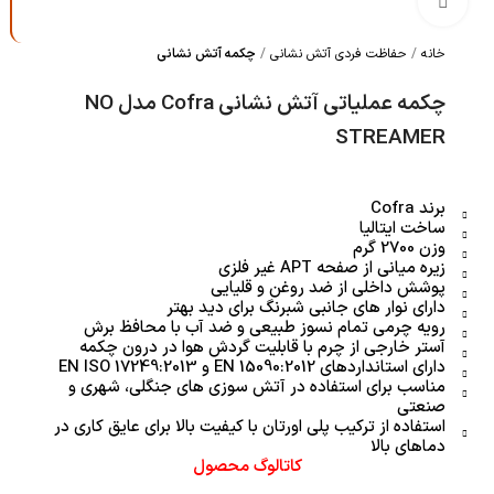
بزرگنمایی تصویر
خانه
حفاظت فردی آتش نشانی
چکمه آتش نشانی
چکمه عملیاتی آتش نشانی Cofra مدل NO
STREAMER
برند Cofra
ساخت ایتالیا
وزن 2700 گرم
زیره میانی از صفحه APT غیر فلزی
پوشش داخلی از ضد روغن و قلیایی
دارای نوار های جانبی شبرنگ برای دید بهتر
رویه چرمی تمام نسوز طبیعی و ضد آب با محافظ برش
آستر خارجی از چرم با قابلیت گردش هوا در درون چکمه
دارای استانداردهای EN 15090:2012 و EN ISO 17249:2013
مناسب برای استفاده در آتش سوزی های جنگلی، شهری و
صنعتی
استفاده از ترکیب پلی اورتان با کیفیت بالا برای عایق کاری در
دماهای بالا
کاتالوگ محصول