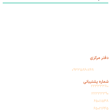
دفتر مرکزی
آدرس: تهران، حسن آباد، پاساژ فجر، طبقه دوم، پلاک 209
واتس آپ:
09335860768
شماره پشتیبانی
22333380
22333390
65011548
65021645